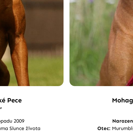
ké Pece
Mohage
“
opadu 2009
Narozen
ma Slunce života
Otec:
Murumbis