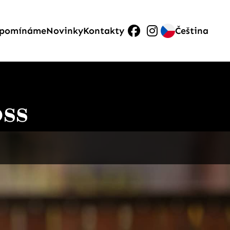
pomínáme
Novinky
Kontakty
Čeština
oss