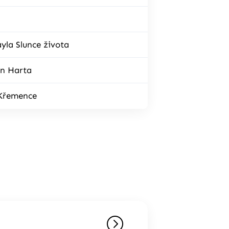
yla Slunce života
an Harta
 Křemence