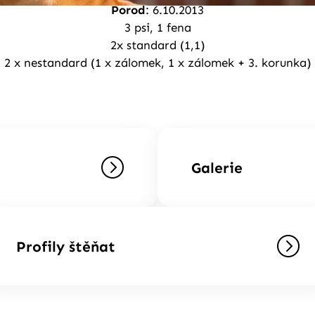
Porod
: 6.10.2013
3 psi, 1 fena
2x standard (1,1)
2 x nestandard (1 x zálomek, 1 x zálomek + 3. korunka)
Galerie
Profily štěňat