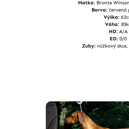
Matka:
Bronte Winso
Barva:
červená 
Výška:
63
Váha:
30k
HD:
A/A
ED:
0/0
Zuby:
nůžkový skus,