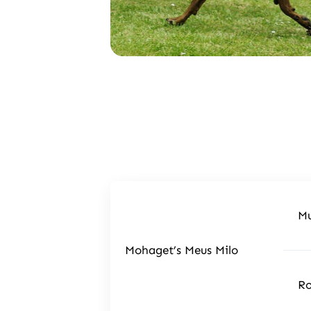
Mu
Mohaget’s Meus Milo
Ro