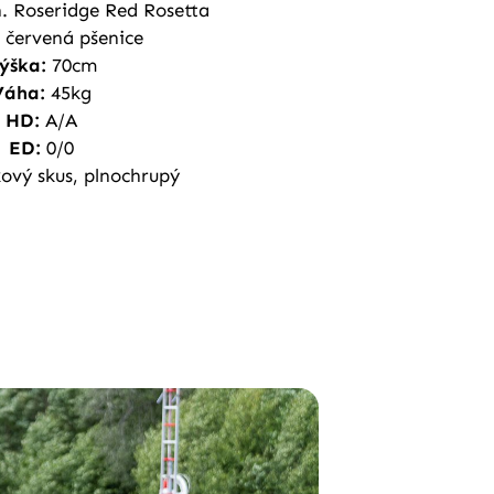
 Roseridge Red Rosetta
červená pšenice
ýška:
70cm
Váha:
45kg
HD:
A/A
ED:
0/0
ový skus, plnochrupý