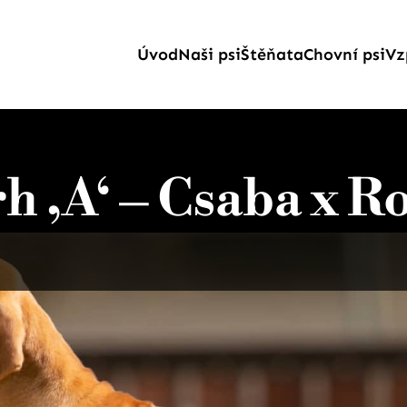
Úvod
Naši psi
Štěňata
Chovní psi
Vz
h ‚A‘ – Csaba x R
Krytí
: 7.8.2013, 8.8.2013
Březost potvrzena
: 2.9.2013