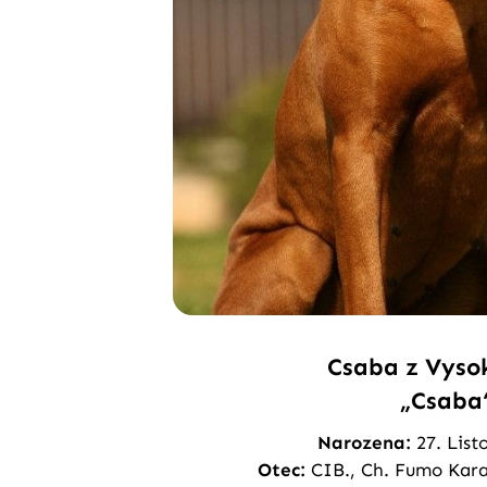
Csaba z Vyso
„Csaba
Narozena:
27. List
Otec:
CIB., Ch. Fumo Kara