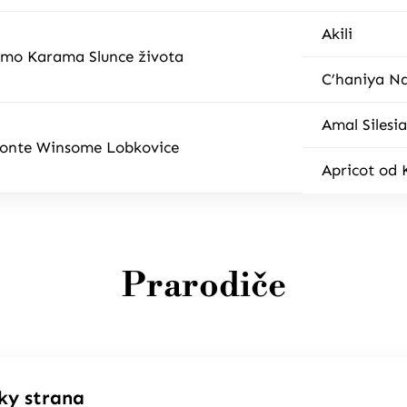
Akili
mo Karama Slunce života
C’haniya Na
Amal Silesi
onte Winsome Lobkovice
Apricot od
Prarodiče
ky strana