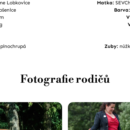
me Lobkovice
Matka:
SEVCh.
pšenice
Barva:
cm
V
g
 plnochrupá
Zuby:
nůžk
Fotografie rodičů