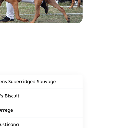
ens Superridged Sauvage
s Biscuit
urrege
usticana