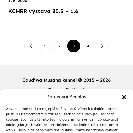
1. 6. 2025
KCHRR výstava 30.5 + 1.6
1
2
3
4
Gaudiwa Musana kennel © 2015 – 2026
Tereza Dušková
Spravovat Souhlas
Újezd nad Zbečnem 80
Újezd nad Zbečnem 270 24
Abychom poskytli co nejlepší služby, používáme k ukládání a/nebo
E–mail: tereza.duskovagm@seznam.cz
přístupu k informacím o zařízení, technologie jako jsou soubory
cookies. Souhlas s těmito technologiemi nám umožní zpracovávat
údaje, jako je chování při procházení nebo jedinečná ID na tomto
webu. Nesouhlas nebo odvolání souhlasu může nepříznivě ovlivnit